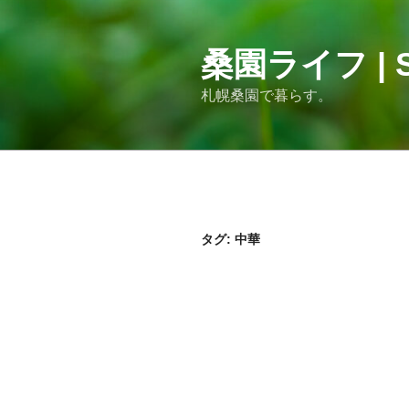
コ
ン
テ
桑園ライフ | S
ン
札幌桑園で暮らす。
ツ
へ
ス
キ
ッ
プ
タグ:
中華