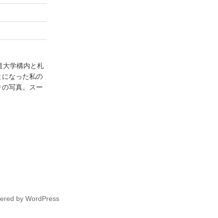
道大学構内と札
とになった私の
りの写真。スー
wered by WordPress