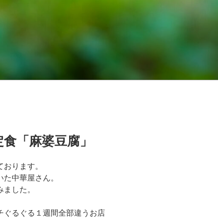
定食「麻婆豆腐」
ております。
いた中華屋さん。
みました。
チぐるぐる１週間全部違うお店