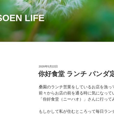
OEN LIFE
投
2026年5月22日
稿
你好食堂 ランチ パンダ
日:
桑園のランチ営業をしているお店を漁っ
前々からお店の前を通る時に気になって
「你好食堂（ニーハオ）」さんに行って
もしかして私が住むところって毎日ラン