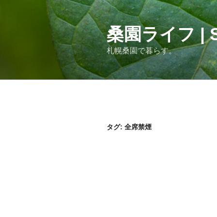
コ
ン
テ
桑園ライフ | S
ン
札幌桑園で暮らす。
ツ
へ
ス
キ
ッ
プ
タグ:
全席禁煙