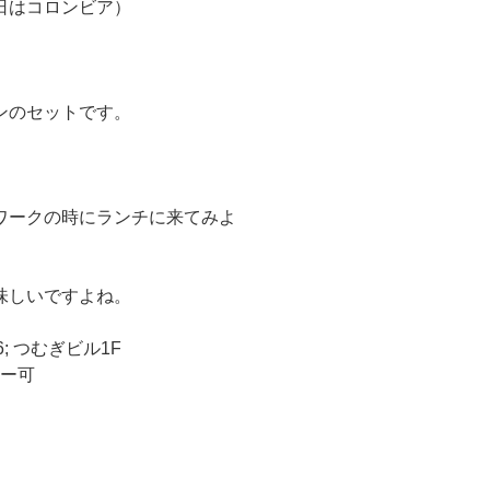
日はコロンビア）
ンのセットです。
ワークの時にランチに来てみよ
味しいですよね。
; つむぎビル1F
ネー可