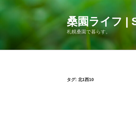
コ
ン
テ
桑園ライフ | S
ン
札幌桑園で暮らす。
ツ
へ
ス
キ
ッ
プ
タグ:
北1西10