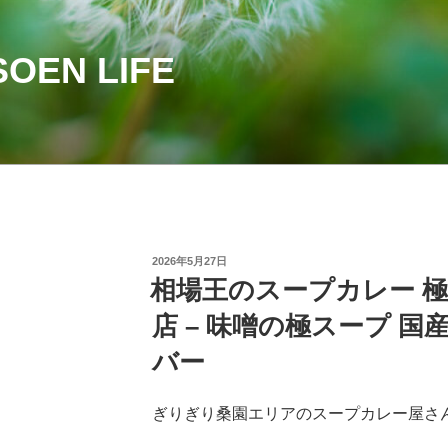
OEN LIFE
投
2026年5月27日
稿
相場王のスープカレー 極哩
日:
店 – 味噌の極スープ 
バー
ぎりぎり桑園エリアのスープカレー屋さ