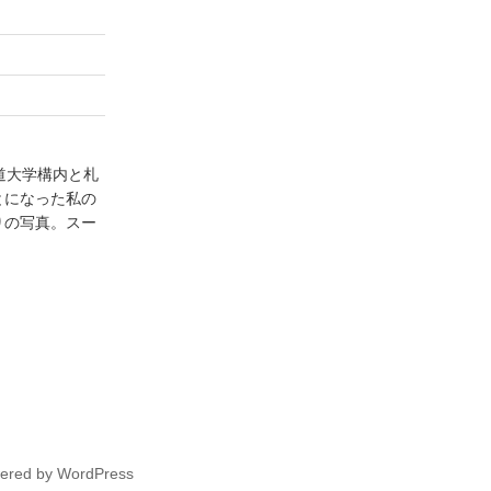
道大学構内と札
とになった私の
りの写真。スー
wered by WordPress