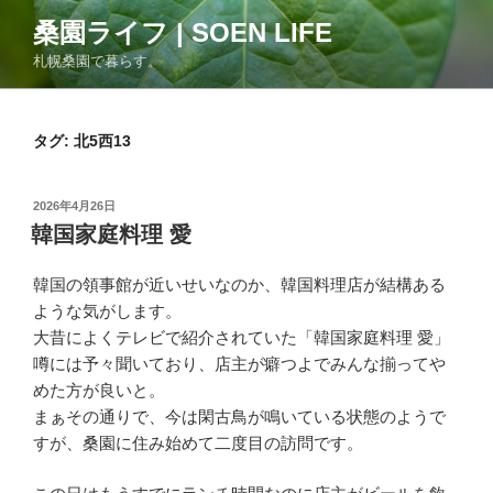
コ
桑園ライフ | SOEN LIFE
ン
札幌桑園で暮らす。
テ
ン
ツ
タグ:
北5西13
へ
ス
キ
投
2026年4月26日
ッ
稿
韓国家庭料理 愛
日:
プ
韓国の領事館が近いせいなのか、韓国料理店が結構ある
ような気がします。
大昔によくテレビで紹介されていた「韓国家庭料理 愛」
噂には予々聞いており、店主が癖つよでみんな揃ってや
めた方が良いと。
まぁその通りで、今は閑古鳥が鳴いている状態のようで
すが、桑園に住み始めて二度目の訪問です。