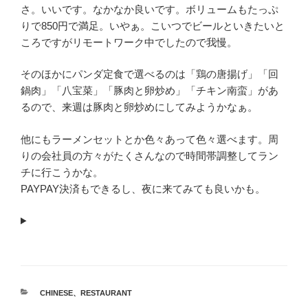
さ。いいです。なかなか良いです。ボリュームもたっぷ
りで850円で満足。いやぁ。こいつでビールといきたいと
ころですがリモートワーク中でしたので我慢。
そのほかにパンダ定食で選べるのは「鶏の唐揚げ」「回
鍋肉」「八宝菜」「豚肉と卵炒め」「チキン南蛮」があ
るので、来週は豚肉と卵炒めにしてみようかなぁ。
他にもラーメンセットとか色々あって色々選べます。周
りの会社員の方々がたくさんなので時間帯調整してラン
チに行こうかな。
PAYPAY決済もできるし、夜に来てみても良いかも。
カ
CHINESE
、
RESTAURANT
テ