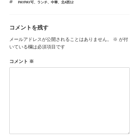
タ
PAYPAY可
、
ランチ
、
中華
、
北4西12
ゴ
グ
リ
ー
コメントを残す
メールアドレスが公開されることはありません。
※
が付
いている欄は必須項目です
コメント
※