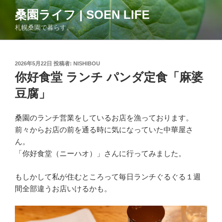
コ
桑園ライフ | SOEN LIFE
ン
札幌桑園で暮らす。
テ
ン
ツ
投
2026年5月22日
投稿者:
NISHIBOU
へ
稿
你好食堂 ランチ パンダ定食「麻婆
ス
日:
キ
豆腐」
ッ
プ
桑園のランチ営業をしているお店を漁っております。
前々からお店の前を通る時に気になっていた中華屋さ
ん。
「你好食堂（ニーハオ）」さんに行ってみました。
もしかして私が住むところって毎日ランチぐるぐる１週
間全部違うお店いけるかも。