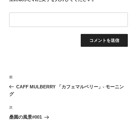
投
前
前
稿
の
CAFF MULBERRY 「カフェマルベリー」- モーニン
ナ
投
グ
ビ
稿
ゲ
次
次
の
ー
桑園の風景#001
投
シ
稿
ョ