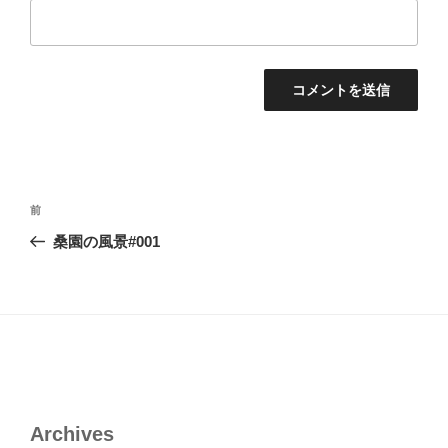
投
前
前
稿
の
桑園の風景#001
ナ
投
ビ
稿
ゲ
ー
シ
ョ
ン
Archives