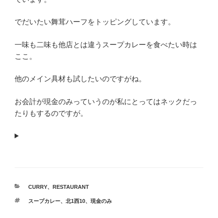
でだいたい舞茸ハーフをトッピングしています。
一味も二味も他店とは違うスープカレーを食べたい時は
ここ。
他のメイン具材も試したいのですがね。
お会計が現金のみっていうのが私にとってはネックだっ
たりもするのですが。
カ
CURRY
、
RESTAURANT
テ
タ
スープカレー
、
北1西10
、
現金のみ
ゴ
グ
リ