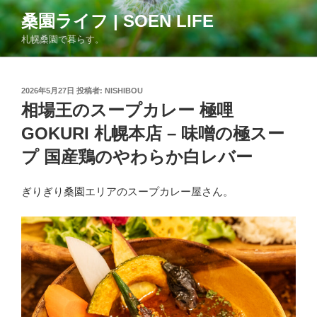
コ
桑園ライフ | SOEN LIFE
ン
札幌桑園で暮らす。
テ
ン
ツ
投
2026年5月27日
投稿者:
NISHIBOU
へ
稿
相場王のスープカレー 極哩
ス
日:
キ
GOKURI 札幌本店 – 味噌の極スー
ッ
プ 国産鶏のやわらか白レバー
プ
ぎりぎり桑園エリアのスープカレー屋さん。