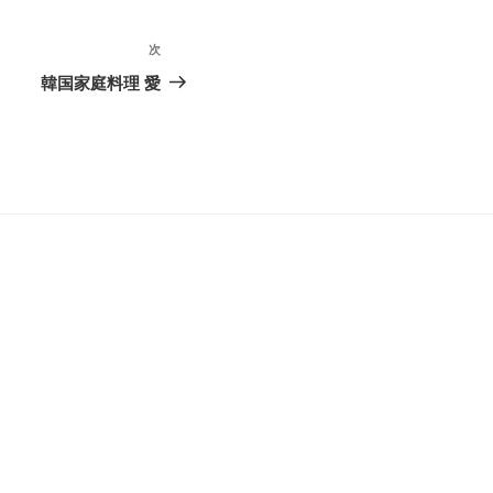
次
次
の
韓国家庭料理 愛
投
稿