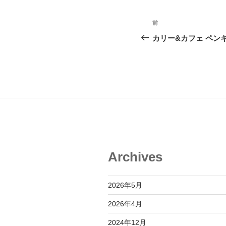
投
前
前
稿
の
カリー&カフェ ペン
投
ナ
稿
ビ
ゲ
ー
シ
ョ
Archives
ン
2026年5月
2026年4月
2024年12月