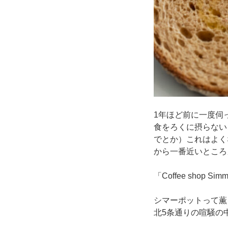
1年ほど前に一度伺
食をろくに摂らない
でとか）これはよく
から一番近いところ
「Coffee shop Sim
シマーポットって薫
北5条通りの喧騒の