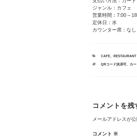
支払い方法：カード
ジャンル：カフェ
営業時間：7:00 – 18
定休日：水
カウンター席：なし
カ
CAFE
、
RESTAURANT
テ
タ
QRコード決済可
、
カー
ゴ
グ
リ
ー
コメントを残
メールアドレスが公
コメント
※