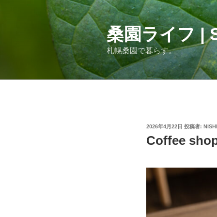
コ
ン
テ
桑園ライフ | S
ン
札幌桑園で暮らす。
ツ
へ
ス
キ
ッ
プ
投
2026年4月22日
投稿者:
NISH
稿
Coffee s
日: