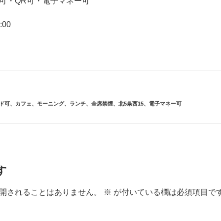
可・QR可・電子マネー可
:00
ド可
、
カフェ
、
モーニング
、
ランチ
、
全席禁煙
、
北5条西15
、
電子マネー可
す
開されることはありません。
※
が付いている欄は必須項目で